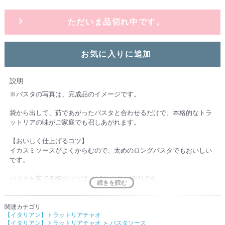
ただいま品切れ中です。
お気に入りに追加
説明
※パスタの写真は、完成品のイメージです。
袋から出して、茹であがったパスタと合わせるだけで、本格的なトラ
ットリアの味がご家庭でも召しあがれます。
【おいしく仕上げるコツ】
イカスミソースがよくからむので、太めのロングパスタでもおいしい
です。
パスタを茹でる際のコツは、1.5％の塩水(※1)です。
パスタに塩味がついて、ソースとちょうどよくなります。
※1 水1リットルに対して、塩を約15g
関連カテゴリ
【イタリアン】トラットリアチャオ
イカスミパスタは、フライパンでパスタソースと和えて1～2分炒める
【イタリアン】トラットリアチャオ
＞
パスタソース