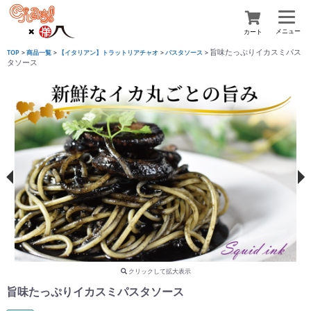
メニュー
カート
旨味たっぷりイカスミパス
TOP
>
商品一覧
>
【イタリアン】トラットリアチャオ
>
パスタソース
>
タソース
クリックして拡大表示
旨味たっぷりイカスミパスタソース