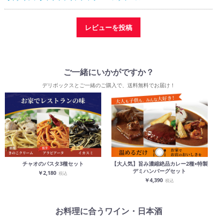
と風味が増します。
お店ではパスタの茹で時間を、少し短めにしています。
レビューを投稿
仕上げに、あればエキストラヴァージンオリーブオイルをかけてくだ
さい。
香りのいいイタリアンパセリを散らすのもオススメです。
【成分表示】
ご一緒にいかがですか？
いか・トマト・玉ねぎ・人参・セロリ・にんにく・イカスミ・鶏肉・
ワイン・鷹の爪
デリボックスとご一緒のご購入で、送料無料でお届け！
※原材料に鶏肉を含む
※10℃以下の冷蔵庫で保存して、5日以内にお召し上がり下さい。
チャオのパスタ3種セット
【大人気】旨み濃縮絶品カレー2種×特製
デミハンバーグセット
￥2,180
税込
￥4,390
税込
お料理に合うワイン・日本酒