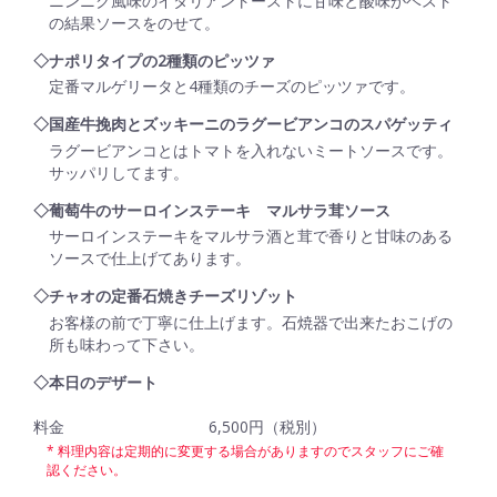
ニンニク風味のイタリアントーストに甘味と酸味がベスト
の結果ソースをのせて。
◇ナポリタイプの2種類のピッツァ
定番マルゲリータと4種類のチーズのピッツァです。
◇国産牛挽肉とズッキーニのラグービアンコのスパゲッティ
ラグービアンコとはトマトを入れないミートソースです。
サッパリしてます。
◇葡萄牛のサーロインステーキ マルサラ茸ソース
サーロインステーキをマルサラ酒と茸で香りと甘味のある
ソースで仕上げてあります。
◇チャオの定番石焼きチーズリゾット
お客様の前で丁寧に仕上げます。石焼器で出来たおこげの
所も味わって下さい。
◇本日のデザート
料金
6,500円（税別）
料理内容は定期的に変更する場合がありますのでスタッフにご確
認ください。