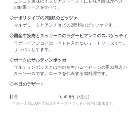
ニンニク風味のイタリアントーストに甘味と酸味がベスト
の結果ソースをのせて。
◇ナポリタイプの2種類のピッツァ
マルゲリータとアンチョビの2種類のピッツァです.。
◇国産牛挽肉とズッキーニのラグービアンコのスパゲッティ
ラグービアンコとはトマトを入れないミートソースです。
サッパリしてます。
◇ポークのサルティンボッカ
サルティンボッカとはお肉を生ハムでセージの重ね焼きバ
ターソースです。ローマを代表する肉料理です。
◇本日のデザート
料金
5,500円（税別）
お一人様500円で石焼きチーズリゾットがお付け出来ます。